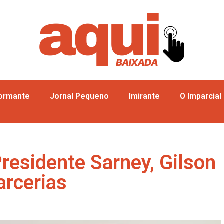
formante
Jornal Pequeno
Imirante
O Imparcial
Presidente Sarney, Gilson
arcerias