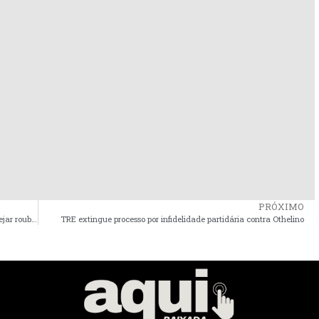
PRÓXIMO
Soldado da Aeronáutica e quatro pessoas são presas por planejar roubo e sequestro de comerciante em São Luís
TRE extingue processo por infidelidade partidária contra Othelino