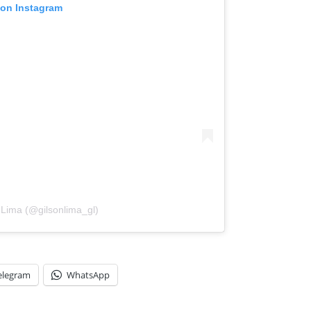
 on Instagram
 Lima (@gilsonlima_gl)
elegram
WhatsApp