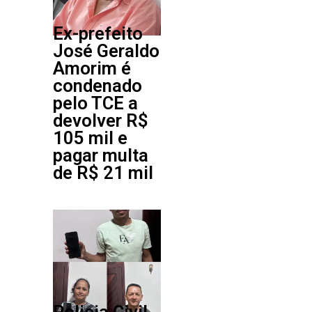
Ex-prefeito
José Geraldo
Amorim é
condenado
pelo TCE a
devolver R$
105 mil e
pagar multa
de R$ 21 mil
Policia Civil