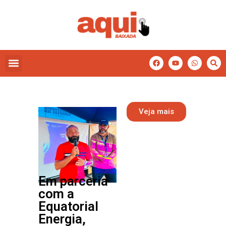
Veja mais
Em parceria
com a
Equatorial
Energia,