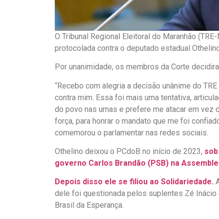
O Tribunal Regional Eleitoral do Maranhão (TRE-
protocolada contra o deputado estadual Othelino
Por unanimidade, os membros da Corte decidira
“Recebo com alegria a decisão unânime do TRE q
contra mim. Essa foi mais uma tentativa, articu
do povo nas urnas e prefere me atacar em vez de
força, para honrar o mandato que me foi confiad
comemorou o parlamentar nas redes sociais.
Othelino deixou o PCdoB no início de 2023,
sob
governo Carlos Brandão (PSB) na Assembleia
Depois disso ele se filiou ao Solidariedade.
A
dele foi questionada pelos suplentes Zé Inácio
Brasil da Esperança.