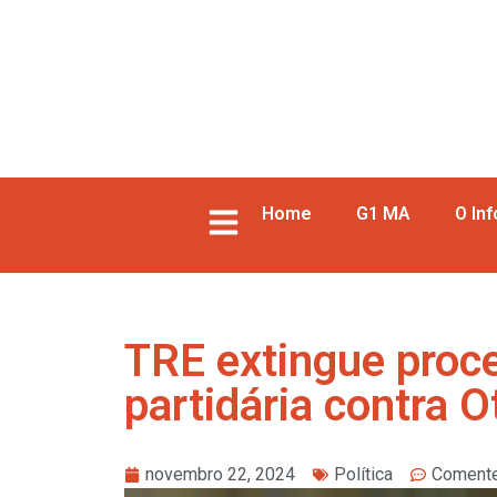
Home
G1 MA
O In
TRE extingue proce
partidária contra O
novembro 22, 2024
Política
Coment