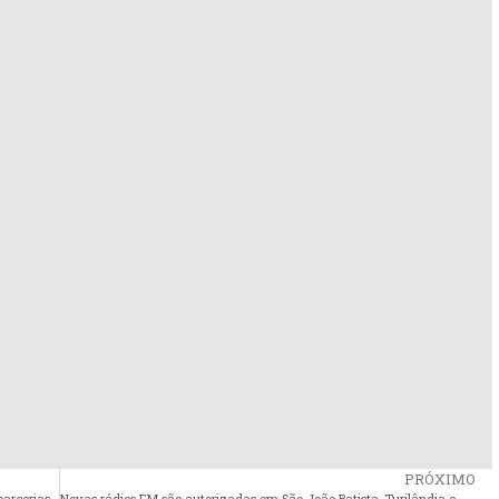
PRÓXIMO
parcerias
Novas rádios FM são autorizadas em São João Batista, Turilândia e mais 19 municípios do Maranhão