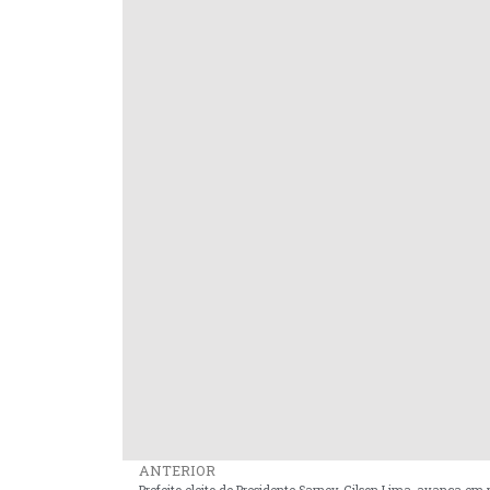
ANTERIOR
Prefeito eleito de Presidente Sarney, Gilson Lima, avança em 