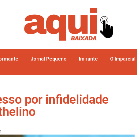
formante
Jornal Pequeno
Imirante
O Imparcial
sso por infidelidade
thelino
e