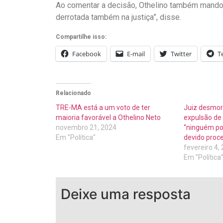
Ao comentar a decisão, Othelino também mandou
derrotada também na justiça”, disse.
Compartilhe isso:
Facebook
E-mail
Twitter
T
Relacionado
TRE-MA está a um voto de ter
Juiz desmor
maioria favorável a Othelino Neto
expulsão de
novembro 21, 2024
“ninguém po
Em "Política"
devido proce
fevereiro 4,
Em "Política
Deixe uma resposta