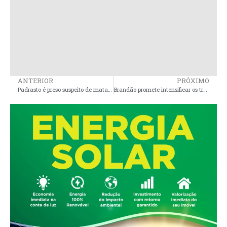
ANTERIOR
PRÓXIMO
Padrasto é preso suspeito de matar a enteada de 1 ano e 7 meses no interior do MA; bebê tinha lesões na cabeça
Brandão promete intensificar os trabalhos na MA-014, na Baixada Maranhense