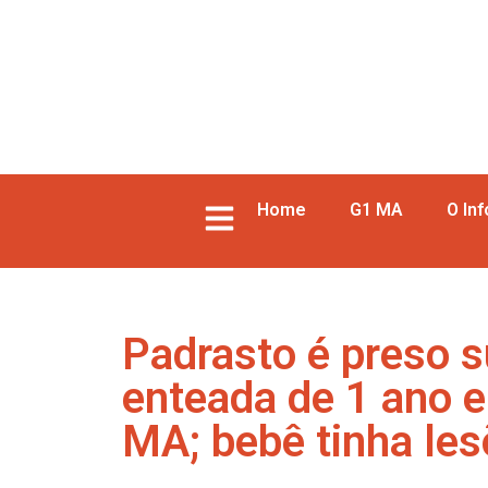
Home
G1 MA
O In
Padrasto é preso s
enteada de 1 ano e
MA; bebê tinha le