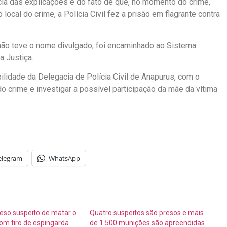
cia das explicações e do fato de que, no momento do crime,
ocal do crime, a Polícia Civil fez a prisão em flagrante contra
ão teve o nome divulgado, foi encaminhado ao Sistema
a Justiça.
idade da Delegacia de Polícia Civil de Anapurus, com o
do crime e investigar a possível participação da mãe da vítima
elegram
WhatsApp
so suspeito de matar o
Quatro suspeitos são presos e mais
com tiro de espingarda
de 1.500 munições são apreendidas