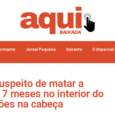
formante
Jornal Pequeno
Imirante
O Imparcial
uspeito de matar a
 7 meses no interior do
sões na cabeça