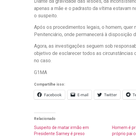
Diante da gravidade das lesões, da inconsistên
apenas a mãe e o padrasto da vítima estavam no l
o suspeito.
Após os procedimentos legais, o homem, quer n
Penitenciário, onde permanecerá à disposição d
Agora, as investigações seguem sob responsabil
objetivo de esclarecer todos as circunstâncias 
no caso.
G1MA
Compartilhe isso:
Facebook
E-mail
Twitter
T
Relacionado
Suspeito de matar irmão em
Homem é pre
Presidente Sarney é preso
próprio pai 