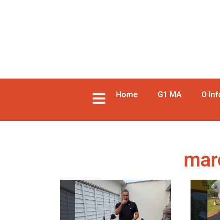
Home
G1 MA
O In
mar