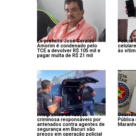
Ex-prefeito José Geraldo
Policia 
Amorim é condenado pelo
celulare
TCE a devolver R$ 105 mil e
às víti
pagar multa de R$ 21 mil
Integrantes de facção
Ocorrên
criminosa responsáveis por
Pública
antenados contra agentes de
Maranh
segurança em Bacuri são
presos em operação policial