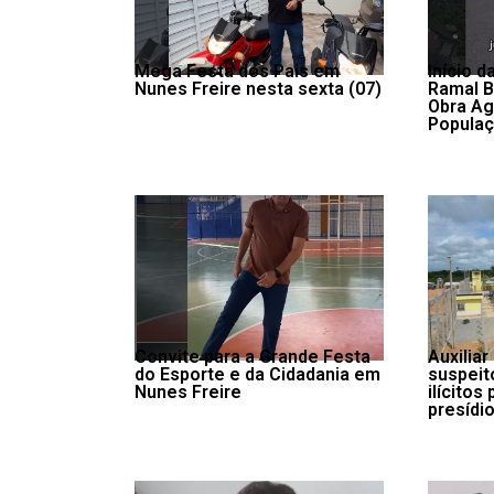
Mega Festa dos Pais em
Início 
Nunes Freire nesta sexta (07)
Ramal 
Obra Ag
Populaç
Convite para a Grande Festa
Auxiliar
do Esporte e da Cidadania em
suspeit
Nunes Freire
ilícitos
presídio