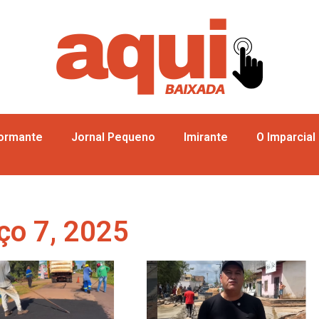
formante
Jornal Pequeno
Imirante
O Imparcial
ço 7, 2025