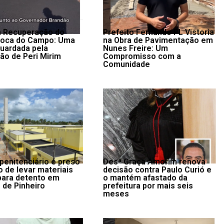
da Recuperação do
Prefeito Fernando PL Vistoria
Boca do Campo: Uma
na Obra de Pavimentação em
uardada pela
Nunes Freire: Um
ão de Peri Mirim
Compromisso com a
Comunidade
 penitenciário é preso
Desª Graça Amorim renova
o de levar materiais
decisão contra Paulo Curió e
 para detento em
o mantém afastado da
 de Pinheiro
prefeitura por mais seis
meses