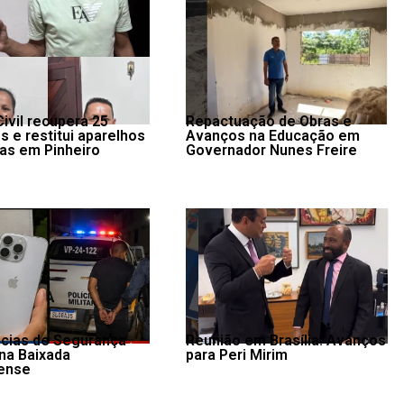
Civil recupera 25
Repactuação de Obras e
s e restitui aparelhos
Avanços na Educação em
mas em Pinheiro
Governador Nunes Freire
cias de Segurança
Reunião em Brasília: Avanços
 na Baixada
para Peri Mirim
ense