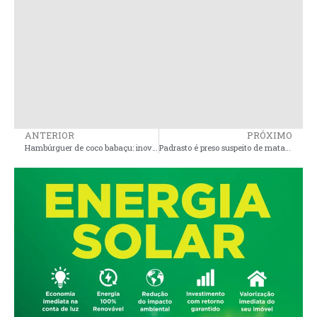
ANTERIOR
PRÓXIMO
Hambúrguer de coco babaçu: inovação maranhense transforma resíduo em alimento nutritivo
Padrasto é preso suspeito de matar a enteada de 1 ano e 7 meses no interior do MA; bebê tinha lesões na cabeça