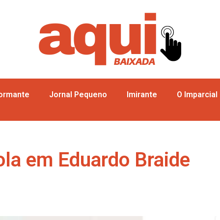
formante
Jornal Pequeno
Imirante
O Imparcial
ola em Eduardo Braide