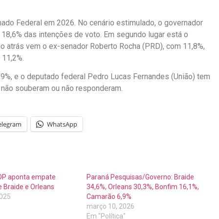
nado Federal em 2026. No cenário estimulado, o governador
 18,6% das intenções de voto. Em segundo lugar está o
o atrás vem o ex-senador Roberto Rocha (PRD), com 11,8%,
 11,2%.
9%, e o deputado federal Pedro Lucas Fernandes (União) tem
 não souberam ou não responderam.
elegram
WhatsApp
OP aponta empate
Paraná Pesquisas/Governo: Braide
e Braide e Orleans
34,6%, Orleans 30,3%, Bonfim 16,1%,
2025
Camarão 6,9%
"
março 10, 2026
Em "Política"