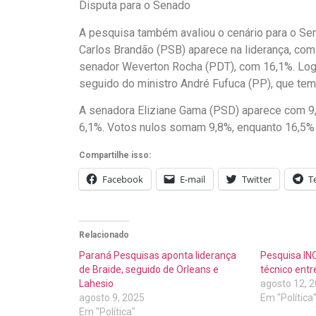
Disputa para o Senado
A pesquisa também avaliou o cenário para o Se
Carlos Brandão (PSB) aparece na liderança, com
senador Weverton Rocha (PDT), com 16,1%. Log
seguido do ministro André Fufuca (PP), que tem
A senadora Eliziane Gama (PSD) aparece com 9,
6,1%. Votos nulos somam 9,8%, enquanto 16,5%
Compartilhe isso:
Facebook
E-mail
Twitter
T
Relacionado
Paraná Pesquisas aponta liderança
Pesquisa IN
de Braide, seguido de Orleans e
técnico entr
Lahesio
agosto 12, 
agosto 9, 2025
Em "Política
Em "Política"