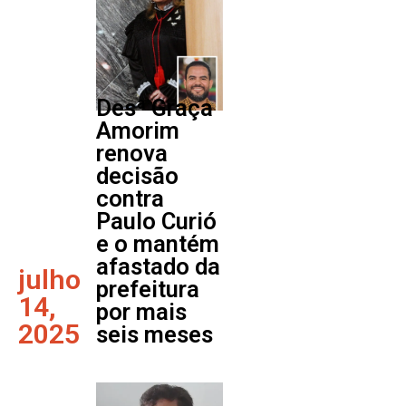
Desª Graça
Amorim
renova
decisão
contra
Paulo Curió
e o mantém
afastado da
julho
prefeitura
14,
por mais
2025
seis meses