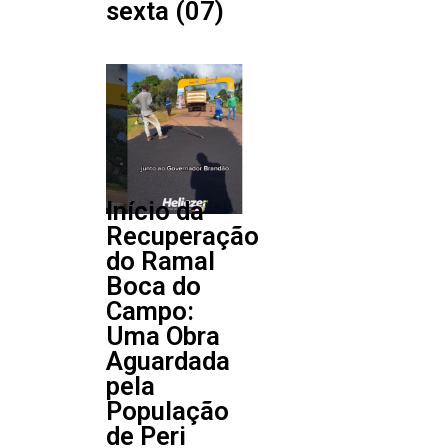
sexta (07)
Início da
Recuperação
do Ramal
Boca do
Campo:
Uma Obra
Aguardada
pela
População
de Peri