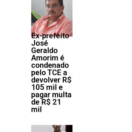
Ex-prefeito
José
Geraldo
Amorim é
condenado
pelo TCE a
devolver R$
105 mil e
pagar multa
de R$ 21
mil