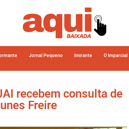
formante
Jornal Pequeno
Imirante
O Imparcial
JAI recebem consulta de
Nunes Freire