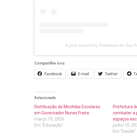
A post shared by Prefeitura de Gov 
Compartilhe isso:
Facebook
E-mail
Twitter
T
Relacionado
Distribuição de Mochilas Escolares
Prefeitura d
em Governador Nunes Freire
combater a 
março 10, 2026
espaços esc
Em "Educação"
junho 10, 20
Em "Saúde"