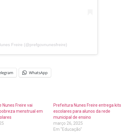
Nunes Freire (@prefgovnunesfreire)
elegram
WhatsApp
e Nunes Freire vai
Prefeitura Nunes Freire entrega kits
pobreza menstrual em
escolares para alunos da rede
olares
municipal de ensino
25
março 26, 2025
Em "Educação"