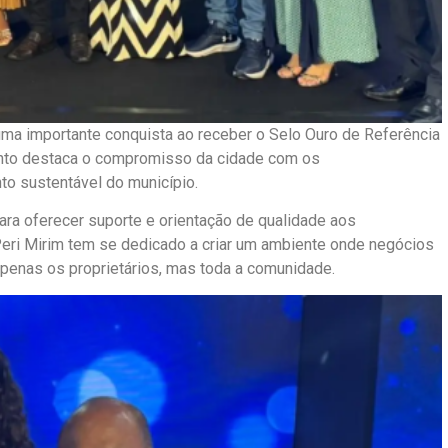
uma importante conquista ao receber o
Selo Ouro de Referência
to destaca o compromisso da cidade com os
o sustentável do município.
ara oferecer suporte e orientação de qualidade aos
ri Mirim tem se dedicado a criar um ambiente onde negócios
penas os proprietários, mas toda a comunidade.