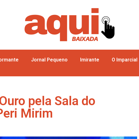
formante
Jornal Pequeno
Imirante
O Imparcial
Ouro pela Sala do
eri Mirim