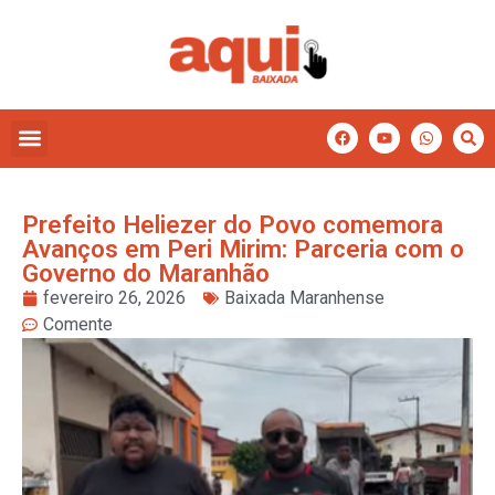
Prefeito Heliezer do Povo comemora
Avanços em Peri Mirim: Parceria com o
Governo do Maranhão
fevereiro 26, 2026
Baixada Maranhense
Comente