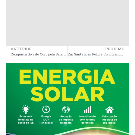
ANTERIOR
PRÓXIMO
Conquista do Selo Ouro pela Sala do Empreendedor de Peri Mirim
Em Santa Inês, Polícia Civil prende autor de homicídio ocorrido em Arari