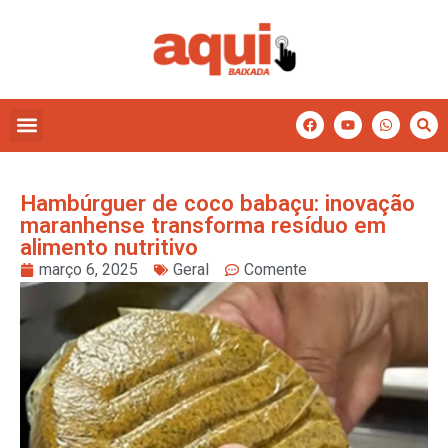
Hambúrguer de coco babaçu: inovação
maranhense transforma resíduo em
alimento nutritivo
março 6, 2025
Geral
Comente