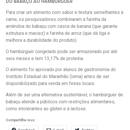
DO BABAÇU AO HAMBÚRGUER
Para criar um alimento com sabor e textura semelhantes à
carne, os pesquisadores combinaram a farinha da
amêndoa do babaçu com casca de banana (que garante
estrutura e maciez) e farinha de arroz (que dá liga e
melhora a durabilidade do produto).
O hambúrguer congelado pode ser armazenado por até
seis meses e tem 13,17% de proteína.
O alimento foi aprovado por alunos de gastronomia do
Instituto Estadual do Maranhão (Iema) antes de ser
disponibilizado para venda em feiras locais.
Além de ser uma alternativa sustentável, o hambúrguer de
babaçu atende a públicos com restrições alimentares,
como intolerantes ao glúten e à lactose.
Compartilhe isso:
Facebook
E-mail
Twitter