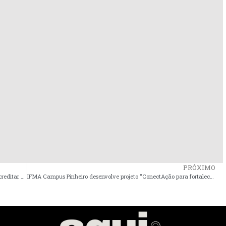
PRÓXIMO
Mical exige que Camarão entregue celular à Justiça e diz acreditar em veracidade de mensagens
IFMA Campus Pinheiro desenvolve projeto “ConectAção para fortalecer produção de TCCs