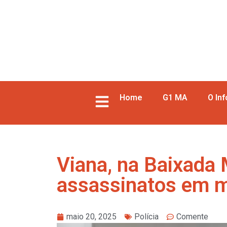
Home
G1 MA
O In
Viana, na Baixada 
assassinatos em m
maio 20, 2025
Polícia
Comente