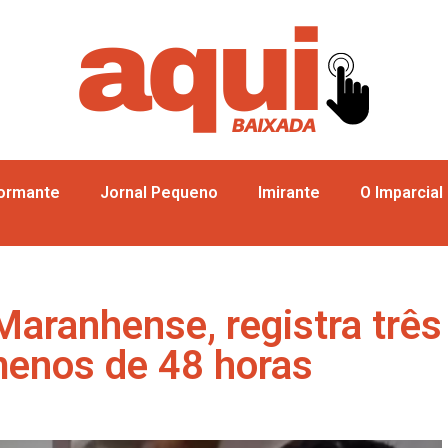
formante
Jornal Pequeno
Imirante
O Imparcial
Maranhense, registra três
enos de 48 horas