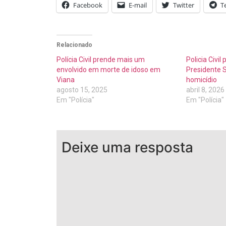
Facebook
E-mail
Twitter
T
Relacionado
Polícia Civil prende mais um
Policia Civ
envolvido em morte de idoso em
Presidente S
Viana
homicídio
agosto 15, 2025
abril 8, 2026
Em "Polícia"
Em "Polícia"
Deixe uma resposta