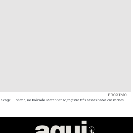
PRÓXIMO
PF investiga movimentação de R$ 210 milhões em fraudes e lavagem de dinheiro; São Luís entre os alvos
Viana, na Baixada Maranhense, registra três assassinatos em menos de 48 horas