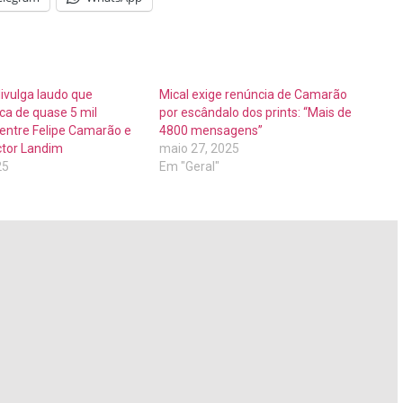
 divulga laudo que
Mical exige renúncia de Camarão
ca de quase 5 mil
por escândalo dos prints: “Mais de
ntre Felipe Camarão e
4800 mensagens”
ctor Landim
maio 27, 2025
25
Em "Geral"