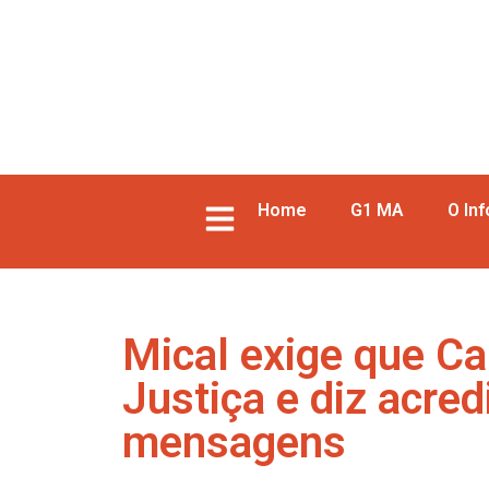
Home
G1 MA
O In
Mical exige que Ca
Justiça e diz acre
mensagens