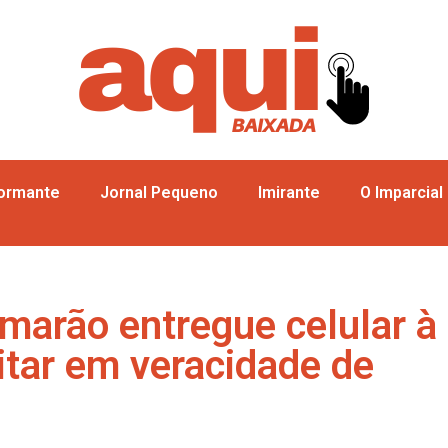
formante
Jornal Pequeno
Imirante
O Imparcial
marão entregue celular à
ditar em veracidade de