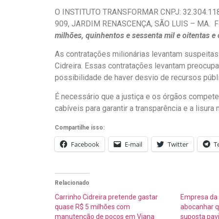
O INSTITUTO TRANSFORMAR CNPJ: 32.304.118
909, JARDIM RENASCENÇA, SÃO LUIS – MA. Foi 
milhões, quinhentos e sessenta mil e oitentas e o
As contratações milionárias levantam suspeitas
Cidreira. Essas contratações levantam preocupaç
possibilidade de haver desvio de recursos públi
É necessário que a justiça e os órgãos compe
cabíveis para garantir a transparência e a lisura
Compartilhe isso:
Facebook
E-mail
Twitter
T
Relacionado
Carrinho Cidreira pretende gastar
Empresa da c
quase R$ 5 milhões com
abocanhar q
manutenção de poços em Viana
suposta pa