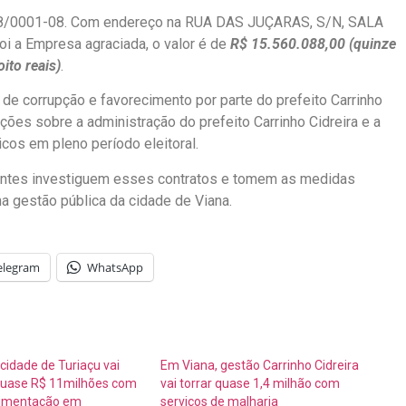
/0001-08. Com endereço na RUA DAS JUÇARAS, S/N, SALA
a Empresa agraciada, o valor é de
R$ 15.560.088,00 (quinze
ito reais)
.
 de corrupção e favorecimento por parte do prefeito Carrinho
ões sobre a administração do prefeito Carrinho Cidreira e a
cos em pleno período eleitoral.
tentes investiguem esses contratos e tomem as medidas
 na gestão pública da cidade de Viana.
elegram
WhatsApp
idade de Turiaçu vai
Em Viana, gestão Carrinho Cidreira
uase R$ 11milhões com
vai torrar quase 1,4 milhão com
vimentação em
serviços de malharia