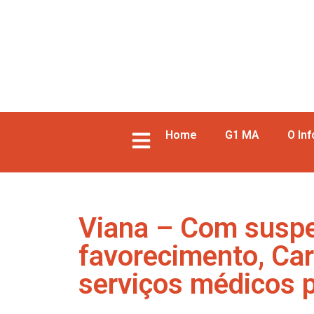
Home
G1 MA
O In
Viana – Com suspe
favorecimento, Car
serviços médicos 