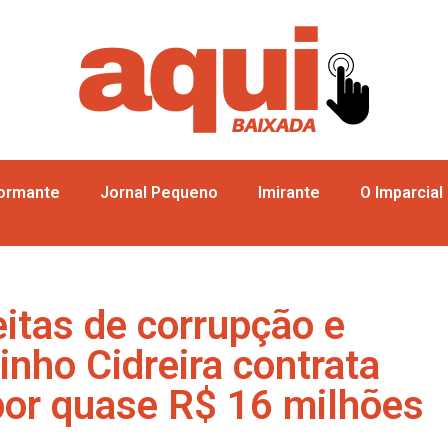
formante
Jornal Pequeno
Imirante
O Imparcial
itas de corrupção e
inho Cidreira contrata
por quase R$ 16 milhões