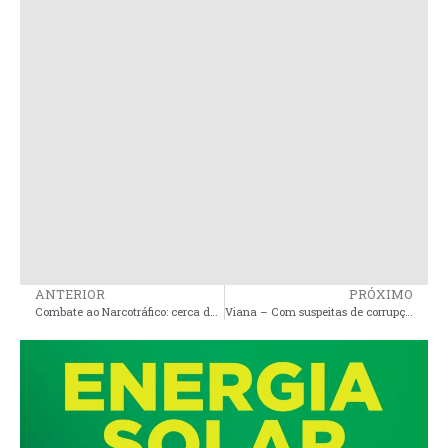
ANTERIOR
PRÓXIMO
Combate ao Narcotráfico: cerca de 20kg de entorpecentes apreendidos nos últimos meses em Carutapera são incinerados pela Polícia Civil
Viana – Com suspeitas de corrupção e favorecimento, Carinho Cidreira contrata serviços médicos por quase R$ 16 milhões