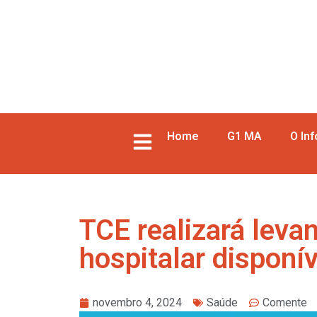
Home
G1 MA
O In
TCE realizará leva
hospitalar disponí
novembro 4, 2024
Saúde
Comente