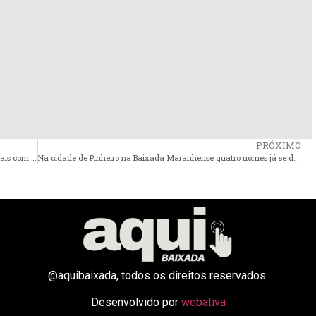
PRÓXIMO
Após eleição 2024, surgem 18 candidatos a deputados estaduais com chances reais de vitória em 2026
Na cidade de Pinheiro na Baixada Maranhense quatro nomes já se destacam na corrida por uma vaga na Assembleia Legislativa do Maranhão
@aquibaixada, todos os direitos reservados.
Desenvolvido por
webativa