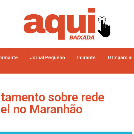
formante
Jornal Pequeno
Imirante
O Imparcial
ntamento sobre rede
vel no Maranhão