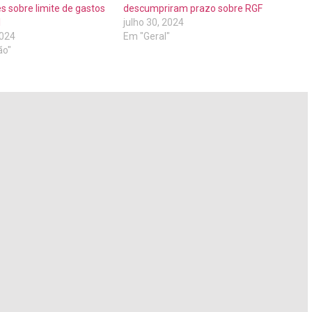
 sobre limite de gastos
descumpriram prazo sobre RGF
l
julho 30, 2024
2024
Em "Geral"
ão"