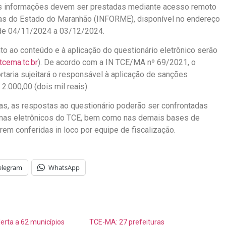
 As informações devem ser prestadas mediante acesso remoto
tas do Estado do Maranhão (INFORME), disponível no endereço
o de 04/11/2024 a 03/12/2024.
o ao conteúdo e à aplicação do questionário eletrônico serão
cema.tc.br
). De acordo com a IN TCE/MA nº 69/2021, o
aria sujeitará o responsável à aplicação de sanções
2.000,00 (dois mil reais).
as, as respostas ao questionário poderão ser confrontadas
mas eletrônicos do TCE, bem como nas demais bases de
em conferidas in loco por equipe de fiscalização.
elegram
WhatsApp
erta a 62 municípios
TCE-MA: 27 prefeituras