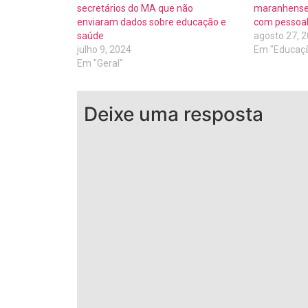
secretários do MA que não
maranhenses
enviaram dados sobre educação e
com pessoa
saúde
agosto 27, 
julho 9, 2024
Em "Educaç
Em "Geral"
Deixe uma resposta