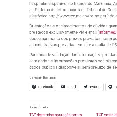
hospitalar disponível no Estado do Maranhão.
ao Sistema de Informações do Tribunal de Con
eletrônico http://www.tce.ma.gov.br, no períod
Orientações e esclarecimentos de dúvidas quant
prestados exclusivamente via e-mail (
informe@t
descumprimento dos prazos previstos nesta port
administrativas previstas em lei e a multa de R$ 
Para fins de validação das informações prestad
com dados e informações presentes nos siste
dados públicos disponíveis, sem prejuízo de ser
Compartilhe isso:
Facebook
E-mail
Twitter
T
Relacionado
TCE determina apuração contra
TCE emite al