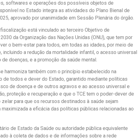
ões, softwares e operações dos possíveis objetos de
disponível no Estado integra as atividades do Plano Bienal de
025, aprovado por unanimidade em Sessão Plenária do órgão.
iscalização está vinculado ao terceiro Objetivo de
2030 da Organização das Nações Unidas (ONU), que tem por
ver o bem-estar para todos, em todas as idades, por meio de
ncluindo a redução da mortalidade infantil, o acesso universal
o de doenças, e a promoção da saúde mental.
se harmoniza também com o princípio estabelecido na
o de todos e dever do Estado, garantido mediante políticas
isco de doença e de outros agravos e ao acesso universal e
ção, proteção e recuperação e que o TCE tem o poder-dever de
de zelar para que os recursos destinados à saúde sejam
a maximizada a eficácia das políticas públicas relacionadas ao
tário de Estado da Saúde ou autoridade pública equivalente
nado à coleta de dados e de informações sobre a rede