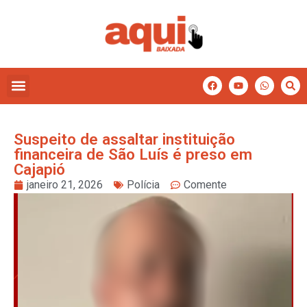
Suspeito de assaltar instituição
financeira de São Luís é preso em
Cajapió
janeiro 21, 2026
Polícia
Comente