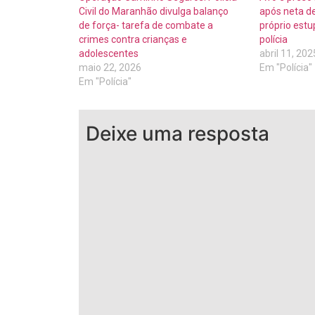
Civil do Maranhão divulga balanço
após neta de
de força- tarefa de combate a
próprio est
crimes contra crianças e
polícia
adolescentes
abril 11, 202
maio 22, 2026
Em "Polícia"
Em "Polícia"
Deixe uma resposta