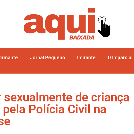
formante
Jornal Pequeno
Imirante
O Imparcial
r sexualmente de criança
pela Polícia Civil na
se