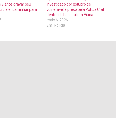
 9 anos gravar seu
Investigado por estupro de
upro e encaminhar para
vulnerável é preso pela Polícia Civil
dentro de hospital em Viana
5
maio 6, 2026
Em "Polícia"