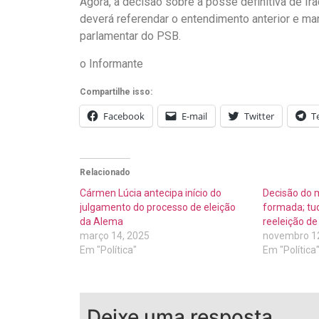
Agora, a decisão sobre a posse definitiva de Ir
deverá referendar o entendimento anterior e m
parlamentar do PSB.
o Informante
Compartilhe isso:
Facebook
E-mail
Twitter
T
Relacionado
Cármen Lúcia antecipa início do
Decisão do m
julgamento do processo de eleição
formada; tu
da Alema
reeleição d
março 14, 2025
novembro 12
Em "Política"
Em "Política
Deixe uma resposta