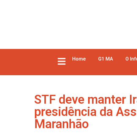
Home
G1 MA
O In
STF deve manter I
presidência da Ass
Maranhão