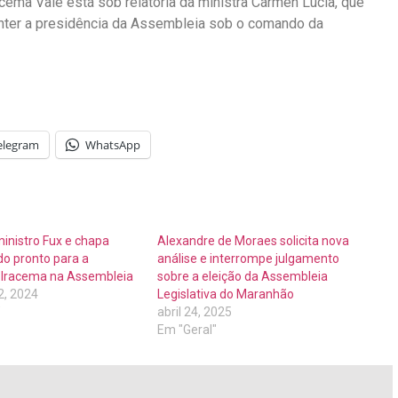
acema Vale está sob relatoria da ministra Cármen Lúcia, que
anter a presidência da Assembleia sob o comando da
elegram
WhatsApp
inistro Fux e chapa
Alexandre de Moraes solicita nova
do pronto para a
análise e interrompe julgamento
e Iracema na Assembleia
sobre a eleição da Assembleia
, 2024
Legislativa do Maranhão
"
abril 24, 2025
Em "Geral"