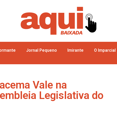
formante
Jornal Pequeno
Imirante
O Imparcial
racema Vale na
embleia Legislativa do