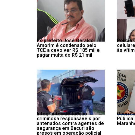
Ex-prefeito José Geraldo
Policia 
Amorim é condenado pelo
celulare
TCE a devolver R$ 105 mil e
às víti
pagar multa de R$ 21 mil
Integrantes de facção
Ocorrên
criminosa responsáveis por
Pública
antenados contra agentes de
Maranh
segurança em Bacuri são
presos em operação policial