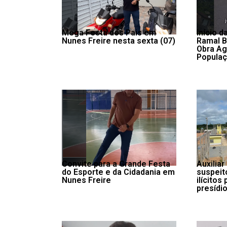
Mega Festa dos Pais em
Início 
Nunes Freire nesta sexta (07)
Ramal 
Obra Ag
Populaç
Convite para a Grande Festa
Auxiliar
do Esporte e da Cidadania em
suspeit
Nunes Freire
ilícitos
presídio