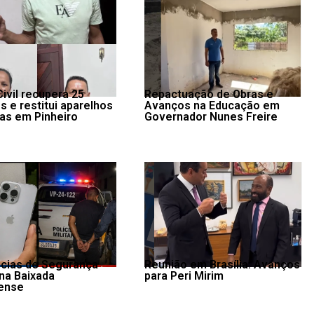
Civil recupera 25
Repactuação de Obras e
s e restitui aparelhos
Avanços na Educação em
mas em Pinheiro
Governador Nunes Freire
cias de Segurança
Reunião em Brasília: Avanços
 na Baixada
para Peri Mirim
ense