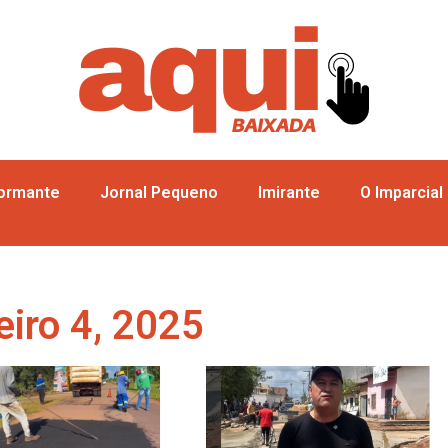
formante
Jornal Pequeno
Imirante
O Imparcial
eiro 4, 2025