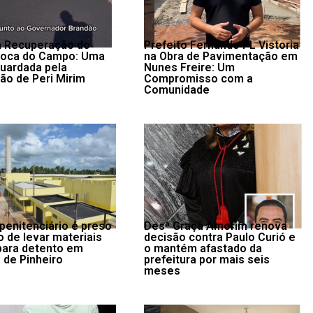
da Recuperação do
Prefeito Fernando PL Vistoria
Boca do Campo: Uma
na Obra de Pavimentação em
uardada pela
Nunes Freire: Um
ão de Peri Mirim
Compromisso com a
Comunidade
 penitenciário é preso
Desª Graça Amorim renova
o de levar materiais
decisão contra Paulo Curió e
 para detento em
o mantém afastado da
 de Pinheiro
prefeitura por mais seis
meses