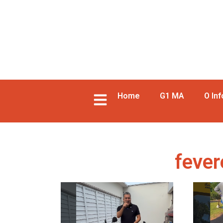
Home
G1 MA
O In
fever