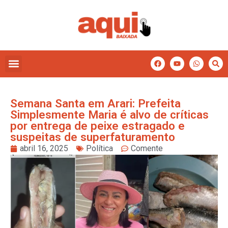
Semana Santa em Arari: Prefeita
Simplesmente Maria é alvo de críticas
por entrega de peixe estragado e
suspeitas de superfaturamento
abril 16, 2025
Política
Comente