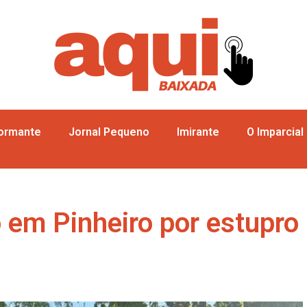
formante
Jornal Pequeno
Imirante
O Imparcial
 em Pinheiro por estupro