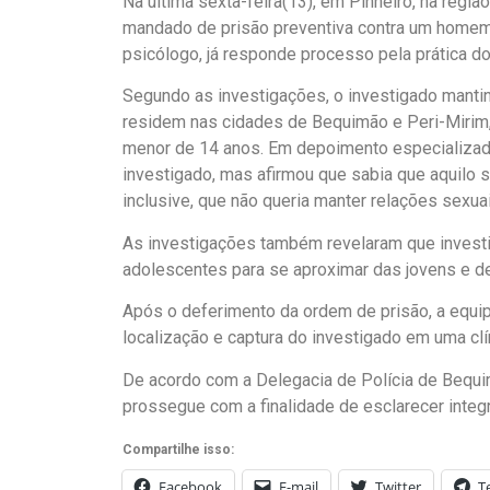
Na última sexta-feira(13), em Pinheiro, na regi
mandado de prisão preventiva contra um homem i
psicólogo, já responde processo pela prática 
Segundo as investigações, o investigado mant
residem nas cidades de Bequimão e Peri-Mirim
menor de 14 anos. Em depoimento especializad
investigado, mas afirmou que sabia que aquilo s
inclusive, que não queria manter relações sexuai
As investigações também revelaram que investi
adolescentes para se aproximar das jovens e de
Após o deferimento da ordem de prisão, a equipe 
localização e captura do investigado em uma clí
De acordo com a Delegacia de Polícia de Bequim
prossegue com a finalidade de esclarecer integ
Compartilhe isso:
Facebook
E-mail
Twitter
T