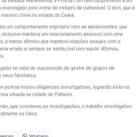
ão da Baixada Maranhense, a Polícia Civil deu cumprimento a um
nvestigado pelo crime de estupro de vulnerável. O alvo, que é
do mesmo crime no estado do Ceará.
inha um comportamento improprio com as adolescentes, que
, inclusive manteve um relacionamento amoroso com uma
o, a menor afirmou que manteve relações sexuais com o
eria errado e sempre se sentiu mal com aquilo. Afirmou,
s.
gado se valia de sua posição de gestor de grupos de
 seus familiares.
policial iniciou diligências investigativas, logrando êxito na
nica situada na cidade de Pinheiro.
ão, que coordenou as investigações, o trabalho investigativo
ralmente os fatos.
elegram
WhatsApp