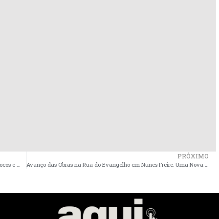
PRÓXIMO
Homem é preso em flagrante por agredir companheira com socos e mordidas em Pinheiro
Avanço das Obras na Rua do Evangelho em Nunes Freire: Uma Nova Realidade