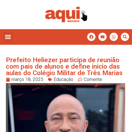
Prefeito Heliezer participa de reunião
com pais de alunos e define inicio das
aulas do Colégio Militar de Três Marias
março 18, 2025
Educação
Comente