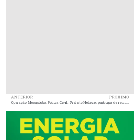
ANTERIOR
PRÓXIMO
Operação Mocajituba: Polícia Civil do Maranhão desarticula grupo criminoso envolvido em roubo e receptação de carga
Prefeito Heliezer participa de reunião com pais de alunos e define inicio das aulas do Colégio Militar de Três Marias