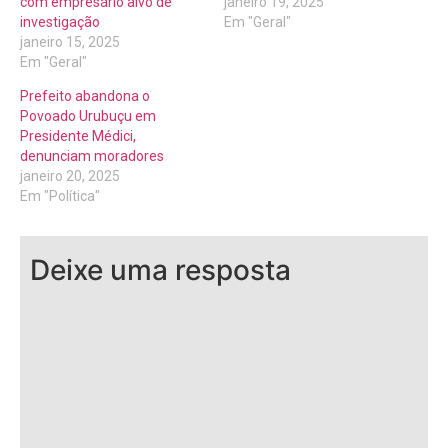
com empresário alvo de
janeiro 19, 2025
investigação
Em "Geral"
janeiro 15, 2025
Em "Geral"
Prefeito abandona o
Povoado Urubuçu em
Presidente Médici,
denunciam moradores
janeiro 20, 2025
Em "Política"
Deixe uma resposta