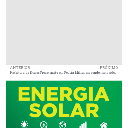
ANTERIOR
PRÓXIMO
Prefeitura de Nunes Freire emite comunicado importante aos servidores municipais
Polícia Militar apreende moto adulterada em Palmeirândia