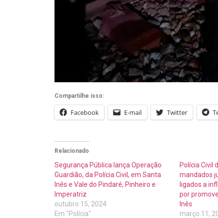
Compartilhe isso:
Facebook
E-mail
Twitter
T
Relacionado
Segurança Pública lança Operação
Polícia Civi
Guardião, da Polícia Civil, em Santa
mandados ju
Inês e Vale do Pindaré, Pinheiro e
ligados a in
Imperatriz
por promover
outubro 15, 2024
Inês
Em "Polícia"
março 11, 2