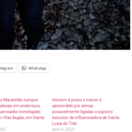
elegram
WhatsApp
l do Maranhão cumpre
Homem é preso e menor é
diciais em endereços
apreendido por armas
fluenciador investigado
possivelmente ligadas a suposto
 rifas ilegais, em Santa
executor de influenciadora de Santa
Luzia do Tide
025
abril 4, 2025