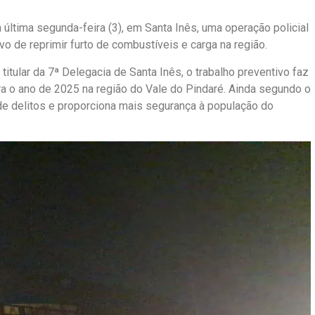
 última segunda-feira (3), em Santa Inês, uma operação policial
vo de reprimir furto de combustíveis e carga na região.
tular da 7ª Delegacia de Santa Inês, o trabalho preventivo faz
a o ano de 2025 na região do Vale do Pindaré. Ainda segundo o
de delitos e proporciona mais segurança à população do