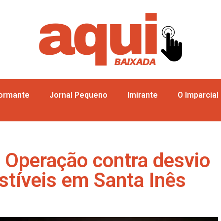
formante
Jornal Pequeno
Imirante
O Imparcial
za Operação contra desvio
stíveis em Santa Inês