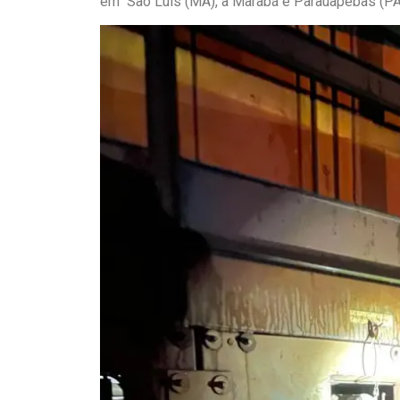
em São Luís (MA), a Marabá e Parauapebas (PA