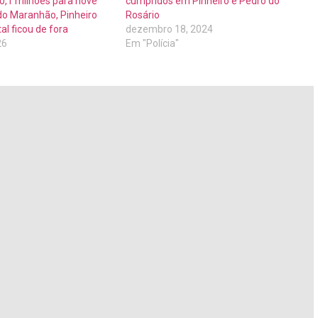
0,1 milhões para nove
cumpridos em Pinheiro e Pedro do
do Maranhão, Pinheiro
Rosário
al ficou de fora
dezembro 18, 2024
26
Em "Polícia"
"