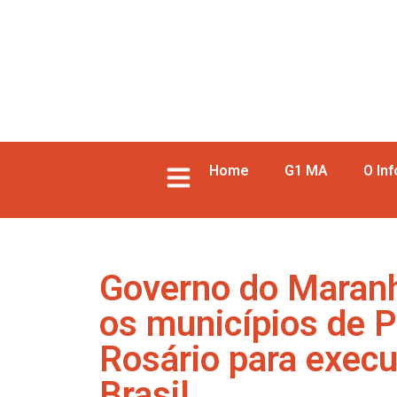
Home
G1 MA
O In
Governo do Maranh
os municípios de P
Rosário para exec
Brasil