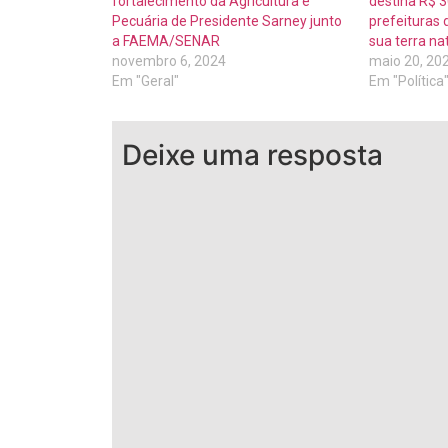
fortalecimento da Agricultura e
destina R$ 3
Pecuária de Presidente Sarney junto
prefeituras 
a FAEMA/SENAR
sua terra nat
novembro 6, 2024
maio 20, 20
Em "Geral"
Em "Política
Deixe uma resposta