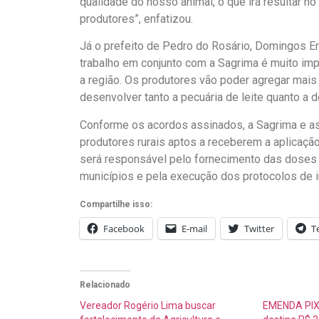
qualidade do nosso animal, o que irá resultar 
produtores”, enfatizou.
Já o prefeito de Pedro do Rosário, Domingos Er
trabalho em conjunto com a Sagrima é muito impo
a região. Os produtores vão poder agregar mais v
desenvolver tanto a pecuária de leite quanto a de
Conforme os acordos assinados, a Sagrima e as 
produtores rurais aptos a receberem a aplicação
será responsável pelo fornecimento das doses d
municípios e pela execução dos protocolos de in
Compartilhe isso:
Facebook
E-mail
Twitter
T
Relacionado
Vereador Rogério Lima buscar
EMENDA PIX: