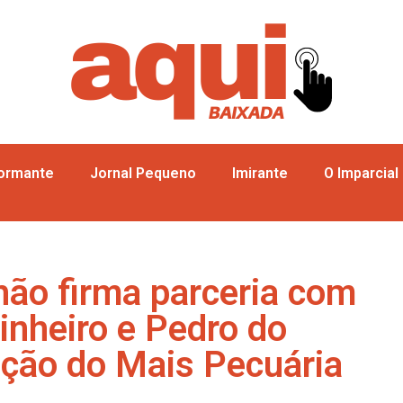
formante
Jornal Pequeno
Imirante
O Imparcial
ão firma parceria com
inheiro e Pedro do
ução do Mais Pecuária