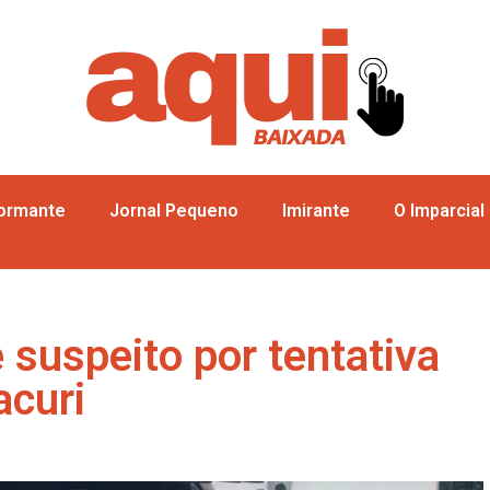
formante
Jornal Pequeno
Imirante
O Imparcial
e suspeito por tentativa
acuri