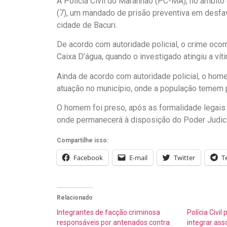
A Polícia Civil do Maranhão (PC-MA), no âmbito 
(7), um mandado de prisão preventiva em desfav
cidade de Bacuri.
De acordo com autoridade policial, o crime ocor
Caixa D’água, quando o investigado atingiu a ví
Ainda de acordo com autoridade policial, o ho
atuação no município, onde a população temem p
O homem foi preso, após as formalidade legais n
onde permanecerá à disposição do Poder Judici
Compartilhe isso:
Facebook
E-mail
Twitter
T
Relacionado
Integrantes de facção criminosa
Polícia Civil
responsáveis por antenados contra
integrar as