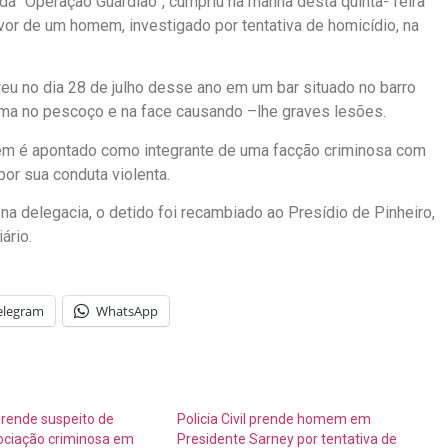
da “Operação Guardião”, cumpriu na manhã desta quinta- feira
or de um homem, investigado por tentativa de homicídio, na
reu no dia 28 de julho desse ano em um bar situado no barro
tima no pescoço e na face causando –lhe graves lesões.
mem é apontado como integrante de uma facção criminosa com
or sua conduta violenta.
a delegacia, o detido foi recambiado ao Presídio de Pinheiro,
ário.
elegram
WhatsApp
 prende suspeito de
Policia Civil prende homem em
sociação criminosa em
Presidente Sarney por tentativa de