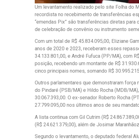
Um levantamento realizado pelo site Folha do 
recordista no recebimento de transferências e
“emendas Pix” são transferências diretas para 
de celebração de convênio ou instrumento seme
Com um total de R$ 45.834.095,00, Eliziane Gam
anos de 2020 e 2023, receberam esses repasse
34.133.801,00, e André Fufuca (PP/MA), com R$
posição, recebendo um montante de R$ 31.930.
cinco principais nomes, somando R$ 30.995.215
Outros parlamentares que demonstraram força n
do Pindaré (PSB/MA) e Hildo Rocha (MDB/MA), 
30.067.393,00. O ex-senador Roberto Rocha (PT
27.799.095,00 nos últimos anos de seu mandato
A lista continua com Gil Cutrim (R$ 24.867.389,
(R$ 24.621.379,00), além de Josimar Maranhãoz
Segundo o levantamento, o deputado federal A