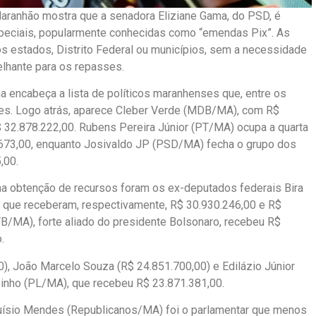
Maranhão mostra que a senadora Eliziane Gama, do PSD, é
speciais, popularmente conhecidas como “emendas Pix”. As
os estados, Distrito Federal ou municípios, sem a necessidade
lhante para os repasses.
a encabeça a lista de políticos maranhenses que, entre os
s. Logo atrás, aparece Cleber Verde (MDB/MA), com R$
 32.878.222,00. Rubens Pereira Júnior (PT/MA) ocupa a quarta
673,00, enquanto Josivaldo JP (PSD/MA) fecha o grupo dos
,00.
a obtenção de recursos foram os ex-deputados federais Bira
que receberam, respectivamente, R$ 30.930.246,00 e R$
B/MA), forte aliado do presidente Bolsonaro, recebeu R$
.
00), João Marcelo Souza (R$ 24.851.700,00) e Edilázio Júnior
inho (PL/MA), que recebeu R$ 23.871.381,00.
luísio Mendes (Republicanos/MA) foi o parlamentar que menos