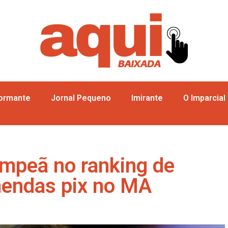
formante
Jornal Pequeno
Imirante
O Imparcial
ampeã no ranking de
mendas pix no MA