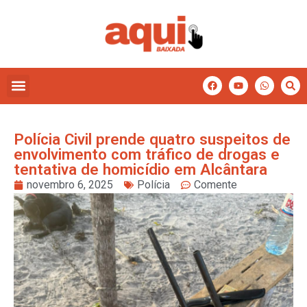
Polícia Civil prende quatro suspeitos de
envolvimento com tráfico de drogas e
tentativa de homicídio em Alcântara
novembro 6, 2025
Polícia
Comente