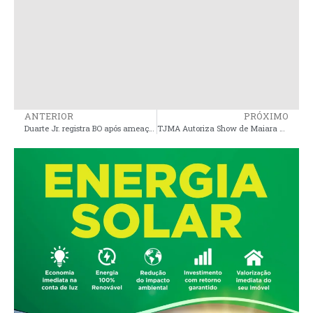
ANTERIOR
PRÓXIMO
Duarte Jr. registra BO após ameaças de Edson Araújo em mensagem
TJMA Autoriza Show de Maiara & Maraisa em Governador Nunes Freire