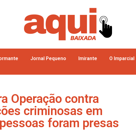
formante
Jornal Pequeno
Imirante
O Imparcial
gra Operação contra
cções criminosas em
 pessoas foram presas