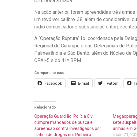
criminosa armada.
Na ação anterior, foram apreendidas três armas d
um revólver calibre .38, além de considerável qu
rádio comunicador e substâncias entorpecentes
A “Operação Ruptura” foi coordenada pela Deleg
Regional de Cururupu e das Delegacias de Políci
Palmeirândia e São Bento, além do Núcleo de 
CPAI-5 e do 41º BPM.
Compartilhe isso:
Facebook
E-mail
Twitter
T
Relacionado
Operação Guardião: Polícia Civil
Megaoperaçã
cumpre mandados de busca e
sete suspeit
apreensão contra investigados por
armas em G
tráfico de drogas em Pinheiro
maio 21, 20