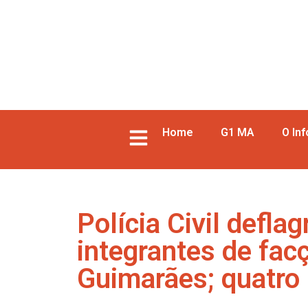
Home
G1 MA
O In
Polícia Civil defla
integrantes de fa
Guimarães; quatro