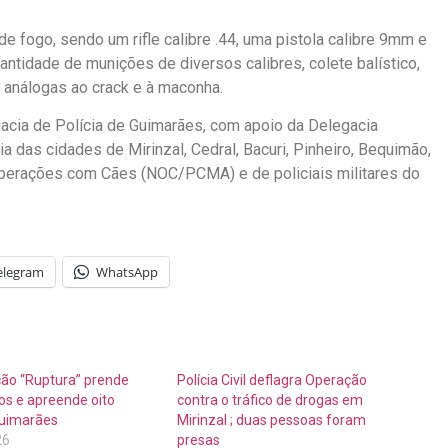
e fogo, sendo um rifle calibre .44, uma pistola calibre 9mm e
antidade de munições de diversos calibres, colete balístico,
 análogas ao crack e à maconha.
acia de Polícia de Guimarães, com apoio da Delegacia
a das cidades de Mirinzal, Cedral, Bacuri, Pinheiro, Bequimão,
Operações com Cães (NOC/PCMA) e de policiais militares do
elegram
WhatsApp
o “Ruptura” prende
Polícia Civil deflagra Operação
os e apreende oito
contra o tráfico de drogas em
uimarães
Mirinzal ; duas pessoas foram
26
presas