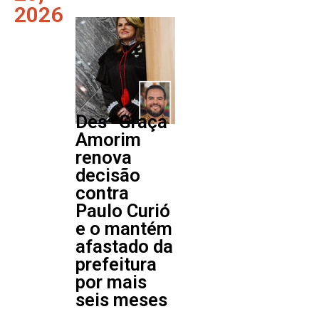
2026
Desª Graça
Amorim
renova
decisão
contra
Paulo Curió
e o mantém
afastado da
prefeitura
por mais
seis meses