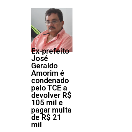
Ex-prefeito
José
Geraldo
Amorim é
condenado
pelo TCE a
devolver R$
105 mil e
pagar multa
de R$ 21
mil