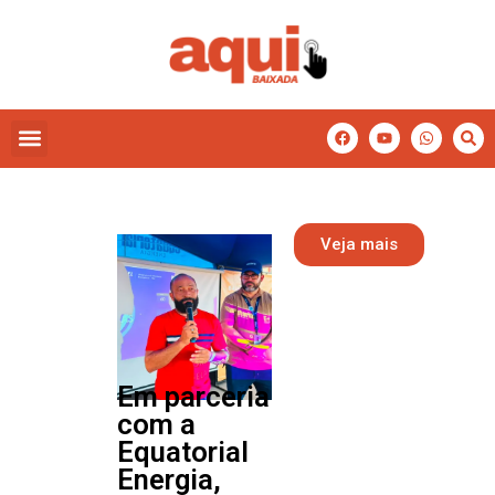
Veja mais
Em parceria
com a
Equatorial
Energia,