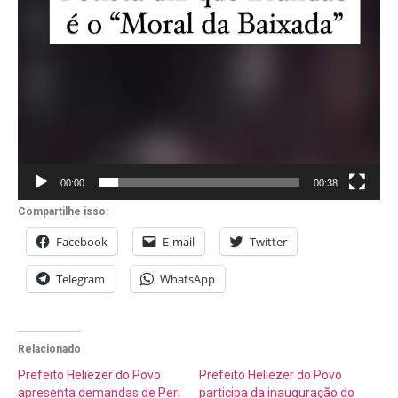
00:00
00:38
Compartilhe isso:
Facebook
E-mail
Twitter
Telegram
WhatsApp
Relacionado
Prefeito Heliezer do Povo
Prefeito Heliezer do Povo
apresenta demandas de Peri
participa da inauguração do