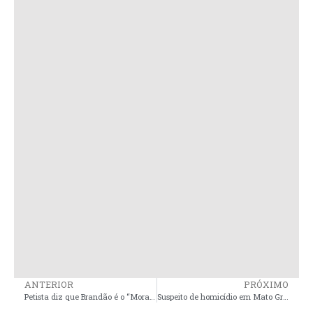
ANTERIOR
PRÓXIMO
Petista diz que Brandão é o “Moral da Baixada”
Suspeito de homicídio em Mato Grosso e feminicídio na cidade de Pedro do Rosário/MA, é preso