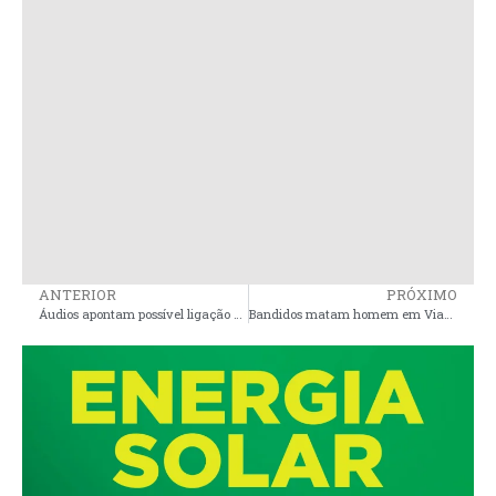
ANTERIOR
PRÓXIMO
Áudios apontam possível ligação de facção com desaparecimento de maranhenses em MT
Bandidos matam homem em Viana-MA, e são baleados por policial