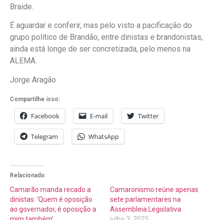
Braide.
É aguardar e conferir, mas pelo visto a pacificação do
grupo político de Brandão, entre dinistas e brandonistas,
ainda está longe de ser concretizada, pelo menos na
ALEMA.
Jorge Aragão
Compartilhe isso:
Facebook
E-mail
Twitter
Telegram
WhatsApp
Relacionado
Camarão manda recado a
Camaronismo reúne apenas
dinistas: ‘Quem é oposição
sete parlamentares na
ao governador, é oposição a
Assembleia Legislativa
mim também’
julho 3, 2025