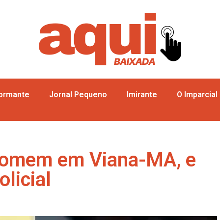
formante
Jornal Pequeno
Imirante
O Imparcial
omem em Viana-MA, e
licial