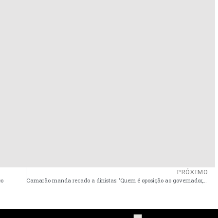
PRÓXIMO
ço
Camarão manda recado a dinistas: ‘Quem é oposição ao governador, é oposição a mim também’