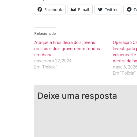
Facebook
E-mail
Twitter
T
Relacionado
Ataque a tiros deixa dois jovens
Operação C
mortos e dois gravemente feridos
Investigado 
em Viana
vulnerável é 
novembro 22, 2024
dentro de ho
Em "Polícia"
maio 6, 202
Em "Polícia"
Deixe uma resposta