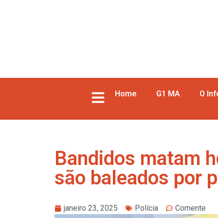
Home
G1 MA
O In
Bandidos matam h
são baleados por po
janeiro 23, 2025
Polícia
Comente