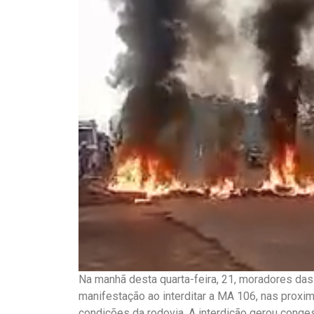
Na manhã desta quarta-feira, 21, moradores das
manifestação ao interditar a MA 106, nas proxi
condições da rodovia. A interdição gerou cong