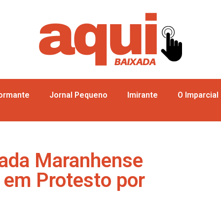
formante
Jornal Pequeno
Imirante
O Imparcial
xada Maranhense
 em Protesto por