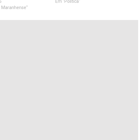
5
Em "Política"
a Maranhense"