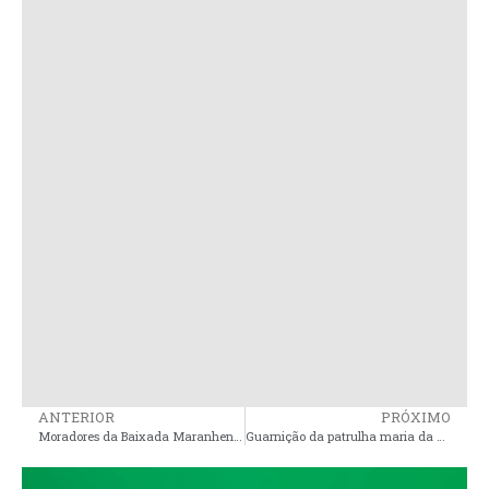
ANTERIOR
PRÓXIMO
Moradores da Baixada Maranhense Interditam MA 106 em Protesto por Melhorias
Guarnição da patrulha maria da penha prende indivíduo por violência doméstica e apreende arma de fogo em Pinheiro