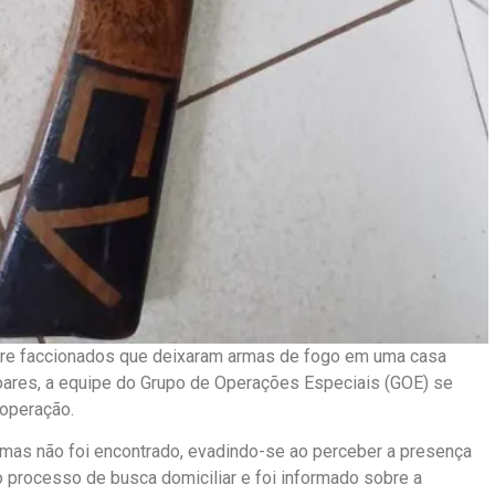
e faccionados que deixaram armas de fogo em uma casa
oares, a equipe do Grupo de Operações Especiais (GOE) se
 operação.
rmas não foi encontrado, evadindo-se ao perceber a presença
o processo de busca domiciliar e foi informado sobre a