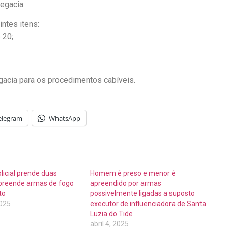
egacia.
ntes itens:
 20;
gacia para os procedimentos cabíveis.
elegram
WhatsApp
icial prende duas
Homem é preso e menor é
preende armas de fogo
apreendido por armas
to
possivelmente ligadas a suposto
2025
executor de influenciadora de Santa
Luzia do Tide
abril 4, 2025