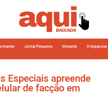
formante
Jornal Pequeno
Imirante
O Imparcial
s Especiais apreende
lular de facção em