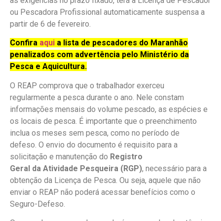
às exigências no prazo fixado, terá a Licença de Pescador
ou Pescadora Profissional automaticamente suspensa a
partir de 6 de fevereiro.
Confira
aqui
a lista de pescadores do Maranhão
penalizados com advertência pelo Ministério da
Pesca e Aquicultura.
O REAP comprova que o trabalhador exerceu
regularmente a pesca durante o ano. Nele constam
informações mensais do volume pescado, as espécies e
os locais de pesca. É importante que o preenchimento
inclua os meses sem pesca, como no período de
defeso. O envio do documento é requisito para a
solicitação e manutenção do
Registro
Geral da Atividade Pesqueira (RGP)
, necessário para a
obtenção da Licença de Pesca. Ou seja, aquele que não
enviar o REAP não poderá acessar benefícios como o
Seguro-Defeso.