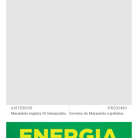
ANTERIOR
PRÓXIMO
Maranhão registra 50 feminicídios em 2025 e mantém alerta sobre violência contra a mulher
Governo do Maranhão e prefeitura, inauguram restaurante popular, obras da segurança pública, educação e lazer em Peri-Mirim