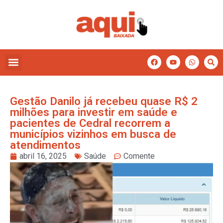
Gestão Danilo já recebeu quase R$ 2
milhões para investir em saúde e
pacientes de Cedral recorrem a
municípios vizinhos em busca de
atendimentos
abril 16, 2025
Saúde
Comente