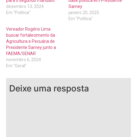
para o segundo mandato
base política em Presidente
dezembro 13, 2024
Sarney
Em "Política"
janeiro 20, 2025
Em "Política"
Vereador Rogério Lima
buscar fortalecimento da
Agricultura e Pecuária de
Presidente Sarney junto a
FAEMA/SENAR
novembro 6, 2024
Em "Geral"
Deixe uma resposta