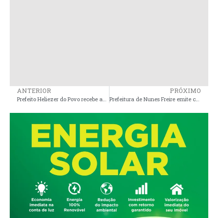
ANTERIOR
PRÓXIMO
Prefeito Heliezer do Povo recebe ambulância nova e viatura policial e reforça saúde e segurança em Peri Mirim
Prefeitura de Nunes Freire emite comunicado importante aos servidores municipais