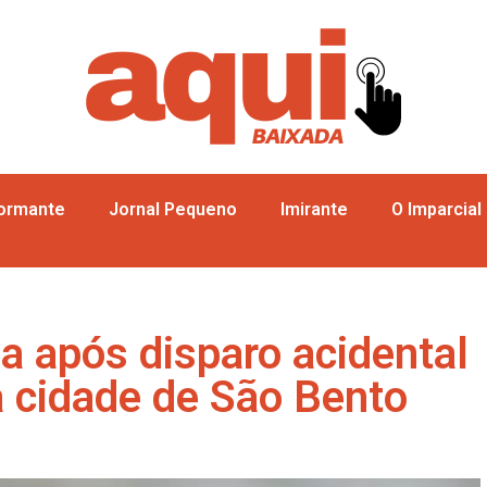
formante
Jornal Pequeno
Imirante
O Imparcial
da após disparo acidental
a cidade de São Bento