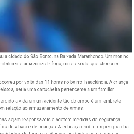
ou a cidade de São Bento, na Baixada Maranhense. Um menino
entalmente uma arma de fogo, um episódio que chocou a
correu por volta das 11 horas no bairro Isaaclândia. A criança
latos, seria uma cartucheira pertencente a um familiar.
perdido a vida em um acidente tão doloroso é um lembrete
 em relação ao armazenamento de armas.
armas sejam responsáveis e adotem medidas de segurança
ora do alcance de crianças. A educação sobre os perigos das
unidades, de forma a evitar que acidentes como esse se