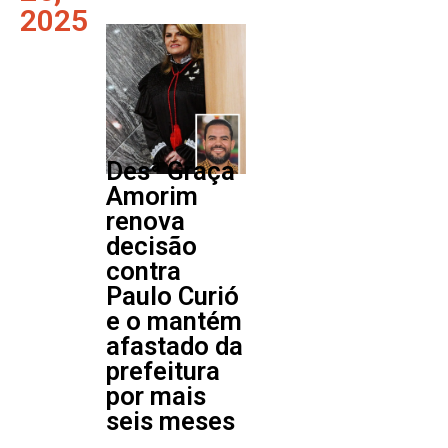
2025
Desª Graça
Amorim
renova
decisão
contra
Paulo Curió
e o mantém
afastado da
prefeitura
por mais
seis meses