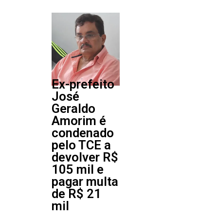
Ex-prefeito
José
Geraldo
Amorim é
condenado
pelo TCE a
devolver R$
105 mil e
pagar multa
de R$ 21
mil