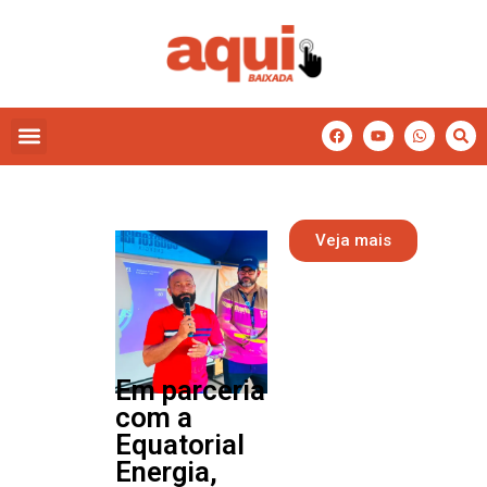
Veja mais
Em parceria
com a
Equatorial
Energia,