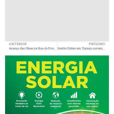
ANTERIOR
PRÓXIMO
Avanço das Obras na Rua do Evangelho em Nunes Freire: Uma Nova Realidade
Gestão Edésio em Turiaçu novamente sob os holofotes após contratação de empresa do Ceará por mais de R$ 1,9 milhão