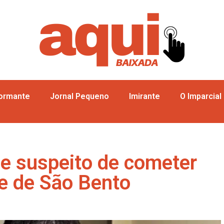
formante
Jornal Pequeno
Imirante
O Imparcial
de suspeito de cometer
e de São Bento