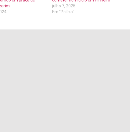
orrido em praça de
cometer homicídio em Pinheiro
earim
julho 7, 2025
2024
Em "Polícia"