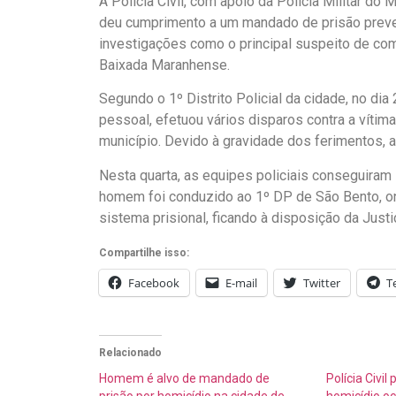
A Polícia Civil, com apoio da Polícia Militar do
deu cumprimento a um mandado de prisão preven
investigações como o principal suspeito de com
Baixada Maranhense.
Segundo o 1º Distrito Policial da cidade, no d
pessoal, efetuou vários disparos contra a vítim
município. Devido à gravidade dos ferimentos, a 
Nesta quarta, as equipes policiais conseguiram l
homem foi conduzido ao 1º DP de São Bento, on
sistema prisional, ficando à disposição da Justi
Compartilhe isso:
Facebook
E-mail
Twitter
T
Relacionado
Homem é alvo de mandado de
Polícia Civil