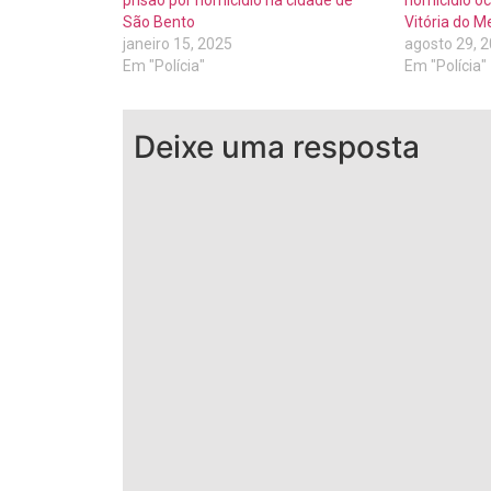
prisão por homicídio na cidade de
homicídio oc
São Bento
Vitória do M
janeiro 15, 2025
agosto 29, 
Em "Polícia"
Em "Polícia"
Deixe uma resposta