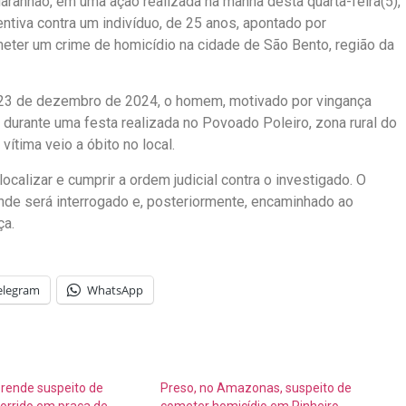
 Maranhão, em uma ação realizada na manhã desta quarta-feira(5),
tiva contra um indivíduo, de 25 anos, apontado por
eter um crime de homicídio na cidade de São Bento, região da
ia 23 de dezembro de 2024, o homem, motivado por vingança
a durante uma festa realizada no Povoado Poleiro, zona rural do
vítima veio a óbito no local.
ocalizar e cumprir a ordem judicial contra o investigado. O
de será interrogado e, posteriormente, encaminhado ao
ça.
elegram
WhatsApp
 prende suspeito de
Preso, no Amazonas, suspeito de